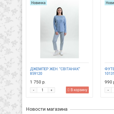
Новинка
Нови
ДЖЕМПЕР ЖЕН. "СВIТАНАК"
ФУТБ
859120
1013
1 750 р.
990 
-
-
В корзину
+
Новости магазина