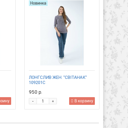
Новинка
Новинк
ЛОНГСЛИВ ЖЕН. "СВIТАНАК"
БЛУЗКА
109201С
950 р.
3 600 р
-
-
рзину
В корзину
+