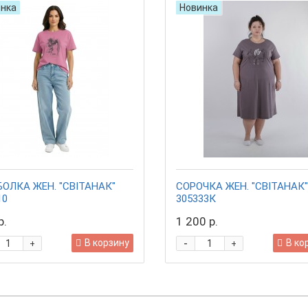
нка
Новинка
ОЛКА ЖЕН. "СВIТАНАК"
СОРОЧКА ЖЕН. "СВIТАНАК"
10
305333К
р.
1 200 р.
-
В корзину
В ко
+
+